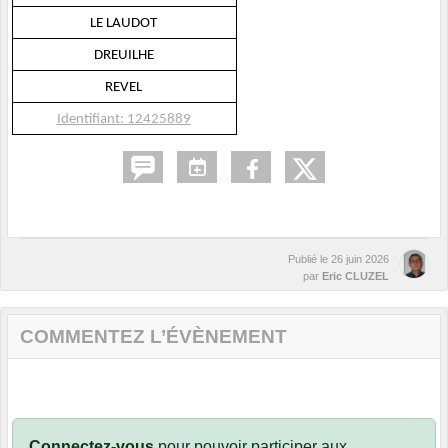
LE LAUDOT
DREUILHE
REVEL
Identifiant: 12425889
Publié le
26 juin 2026
par
Eric CLUZEL
COMMENTEZ L’ÉVÈNEMENT
Connectez-vous
pour pouvoir participer aux