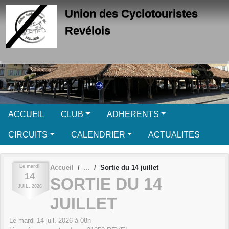
Panneau de gestion des cookies
Union des Cyclotouristes
Revélois
ACCUEIL
CLUB
ADHERENTS
CIRCUITS
CALENDRIER
ACTUALITES
Le
mardi
Accueil
Sortie du 14 juillet
14
SORTIE DU 14
JUIL.
2026
JUILLET
Le
mardi
14
juil.
2026
à 08h