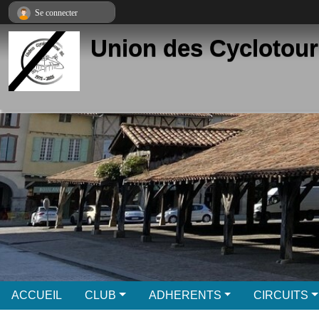
Panneau de gestion des cookies
Se connecter
Union des Cyclotour
ACCUEIL
CLUB
ADHERENTS
CIRCUITS