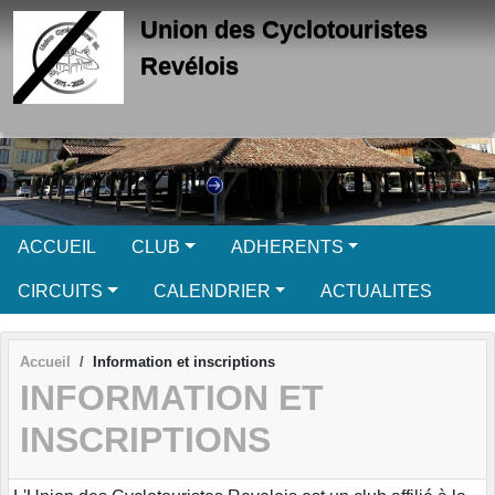
Panneau de gestion des cookies
Union des Cyclotouristes
Revélois
ACCUEIL
CLUB
ADHERENTS
CIRCUITS
CALENDRIER
ACTUALITES
Accueil
Information et inscriptions
INFORMATION ET
INSCRIPTIONS