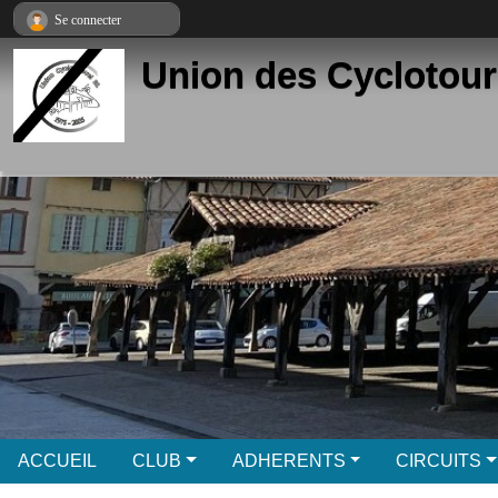
Panneau de gestion des cookies
Se connecter
Union des Cyclotour
ACCUEIL
CLUB
ADHERENTS
CIRCUITS