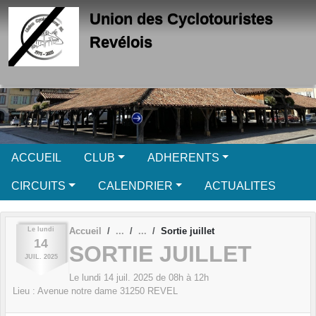
Panneau de gestion des cookies
Union des Cyclotouristes
Revélois
ACCUEIL
CLUB
ADHERENTS
CIRCUITS
CALENDRIER
ACTUALITES
Le
lundi
Accueil
Sortie juillet
14
SORTIE JUILLET
JUIL.
2025
Le
lundi
14
juil.
2025
de 08h à 12h
Lieu :
Avenue notre dame
31250
REVEL