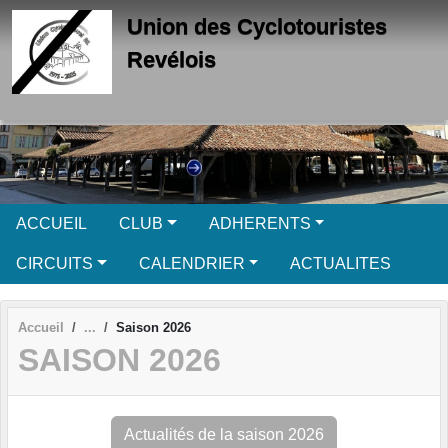
Panneau de gestion des cookies
Union des Cyclotouristes
Revélois
ACCUEIL
CLUB
ADHERENTS
CIRCUITS
CALENDRIER
ACTUALITES
Accueil
Saison 2026
SAISON 2026
Actualités de la saison 2026