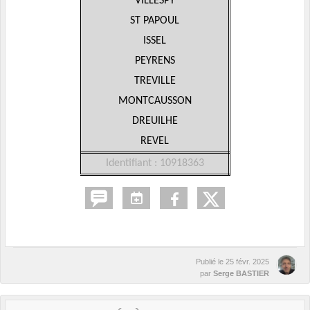
VILLESPY
ST PAPOUL
ISSEL
PEYRENS
TREVILLE
MONTCAUSSON
DREUILHE
REVEL
Identifiant : 10918363
Publié le
25 févr. 2025
par
Serge BASTIER