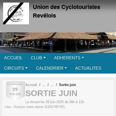
Panneau de gestion des cookies
Union des Cyclotouristes
Revélois
ACCUEIL
CLUB
ADHERENTS
CIRCUITS
CALENDRIER
ACTUALITES
Le
dimanche
Accueil
Sortie juin
29
SORTIE JUIN
JUIN
2025
Le
dimanche
29
juin
2025
de 08h à 12h
Lieu :
Avenue notre dame
31250
REVEL