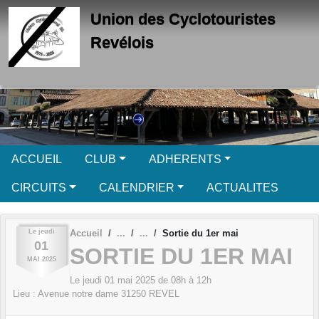
Panneau de gestion des cookies
Union des Cyclotouristes
Revélois
ACCUEIL
CLUB
ADHERENTS
CIRCUITS
CALENDRIER
ACTUALITES
Le
jeudi
Accueil
Sortie du 1er mai
01
SORTIE DU 1ER MAI
MAI
2025
Le
jeudi
01
mai
2025
de 08h à 12h
Lieu :
Avenue notre dame
31250
REVEL