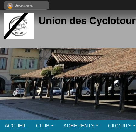
Panneau de gestion des cookies
Se connecter
Union des Cyclotour
ACCUEIL
CLUB
ADHERENTS
CIRCUITS