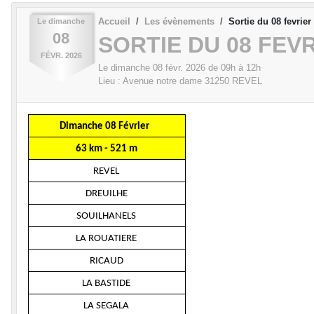
Accueil
Les évènements
Sortie du 08 fevrier
Le
dimanche
08
SORTIE DU 08 FEV
FÉVR.
2026
Le
dimanche
08
févr.
2026
de 09h à 12h
Lieu :
Avenue notre dame
31250
REVEL
Dimanche 08 Février
63 km - 521 m
REVEL
DREUILHE
SOUILHANELS
LA ROUATIERE
RICAUD
LA BASTIDE
LA SEGALA