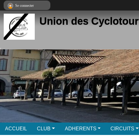
Panneau de gestion des cookies
Se connecter
Union des Cyclotour
ACCUEIL
CLUB
ADHERENTS
CIRCUITS