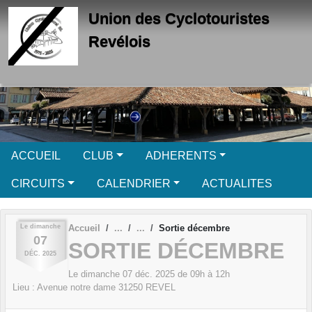
Panneau de gestion des cookies
Union des Cyclotouristes
Revélois
ACCUEIL
CLUB
ADHERENTS
CIRCUITS
CALENDRIER
ACTUALITES
Le
dimanche
Accueil
Sortie décembre
07
SORTIE DÉCEMBRE
DÉC.
2025
Le
dimanche
07
déc.
2025
de 09h à 12h
Lieu :
Avenue notre dame
31250
REVEL