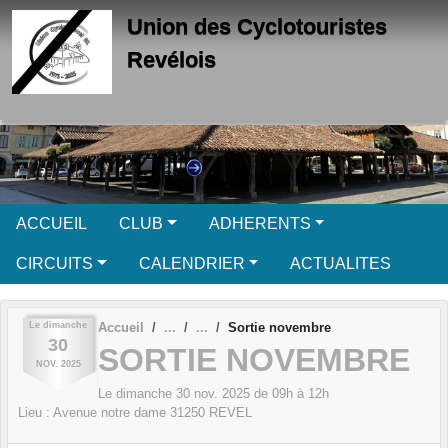
Panneau de gestion des cookies
Union des Cyclotouristes
Revélois
ACCUEIL
CLUB
ADHERENTS
CIRCUITS
CALENDRIER
ACTUALITES
Le
dimanche
Accueil
Sortie novembre
30
SORTIE NOVEMBRE
NOV.
2025
Le
dimanche
30
nov.
2025
de 09h à 12h
Lieu :
Avenue notre dame
31250
REVEL