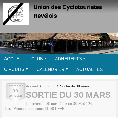
Panneau de gestion des cookies
Union des Cyclotouristes
Revélois
ACCUEIL
CLUB
ADHERENTS
CIRCUITS
CALENDRIER
ACTUALITES
Le
dimanche
Accueil
Sortie du 30 mars
30
SORTIE DU 30 MARS
MARS
2025
Le
dimanche
30
mars
2025
de 08h30 à 12h
Lieu :
Avenue notre dame
31250
REVEL