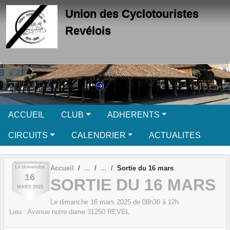
Panneau de gestion des cookies
Union des Cyclotouristes
Revélois
ACCUEIL
CLUB
ADHERENTS
CIRCUITS
CALENDRIER
ACTUALITES
Le
dimanche
Accueil
Sortie du 16 mars
16
SORTIE DU 16 MARS
MARS
2025
Le
dimanche
16
mars
2025
de 08h30 à 12h
Lieu :
Avenue notre dame
31250
REVEL