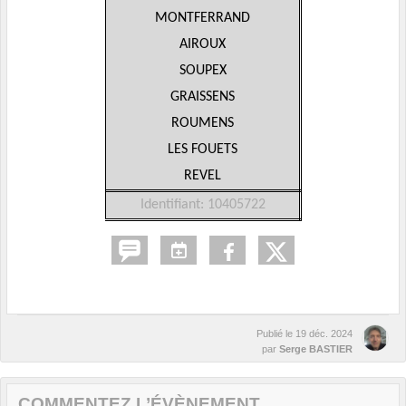
MONTFERRAND
AIROUX
SOUPEX
GRAISSENS
ROUMENS
LES FOUETS
REVEL
Identifiant: 10405722
Publié le
19 déc. 2024
par
Serge BASTIER
COMMENTEZ L’ÉVÈNEMENT