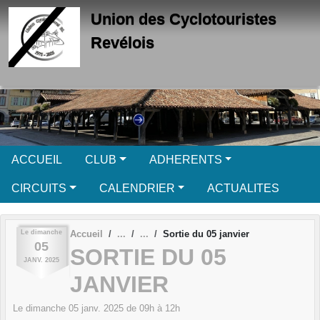
Panneau de gestion des cookies
Union des Cyclotouristes
Revélois
ACCUEIL
CLUB
ADHERENTS
CIRCUITS
CALENDRIER
ACTUALITES
Le
dimanche
Accueil
Sortie du 05 janvier
05
SORTIE DU 05
JANV.
2025
JANVIER
Le
dimanche
05
janv.
2025
de 09h à 12h