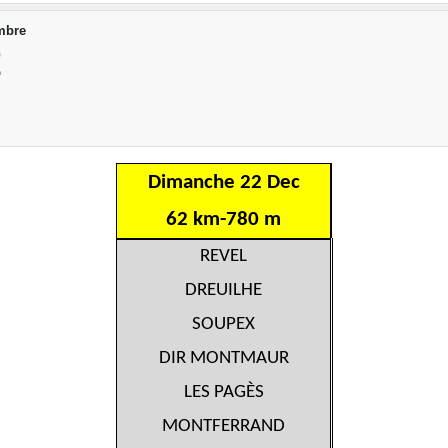
mbre
E
Dimanche 22 Dec
62 km-780 m
REVEL
DREUILHE
SOUPEX
DIR MONTMAUR
LES PAGÈS
MONTFERRAND