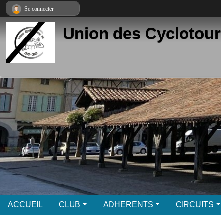
Panneau de gestion des cookies
Se connecter
Union des Cyclotour
ACCUEIL
CLUB
ADHERENTS
CIRCUITS