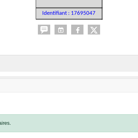
Identifiant : 17695047
ires.